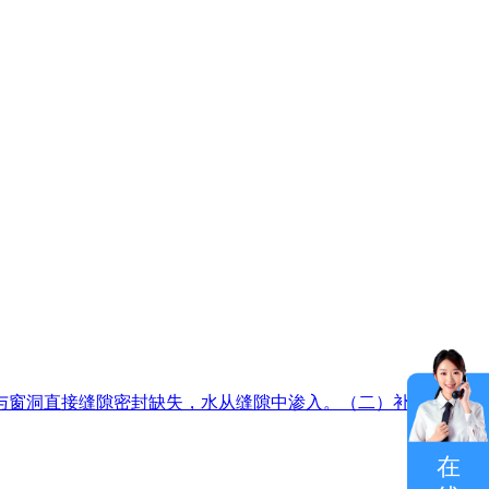
与窗洞直接缝隙密封缺失，水从缝隙中渗入。（二）补漏维修措
在