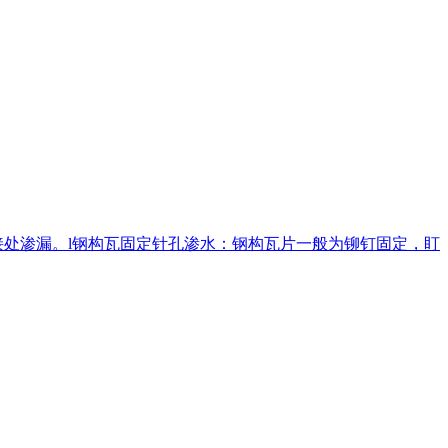
接处渗漏。l钢构瓦固定针孔渗水：钢构瓦片一般为铆钉固定，盯