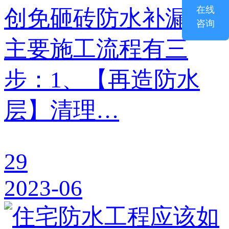
在线
创免砸砖防水补漏的
咨询
主要施工流程有三
步：1、【再造防水
层】清理…
29
2023-06